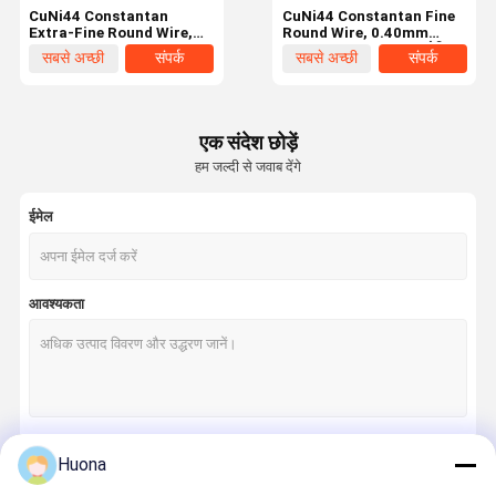
CuNi44 Constantan
CuNi44 Constantan Fine
Extra-Fine Round Wire,
Round Wire, 0.40mm
0.25mm Diameter Alloy
Diameter CW50600 प्रेसिजन
सबसे अच्छी
संपर्क
सबसे अच्छी
संपर्क
CW50600 माइक्रो प्रेसिजन
सेंसिंग और मिनी रेजिस्टर्स निर्माण के
सर्किट और Tiny
लिए कम-टेम्प गुणांक तांबा निकेल
कीमत
कीमत
Thermosensor
मिश्र धातु तार
Manufacturing के लिए
अल्ट्रा-फाइन कॉपर निकेल वायर
एक संदेश छोड़ें
हम जल्दी से जवाब देंगे
ईमेल
आवश्यकता
घर
उत्पाद
वीडियो
वी.आर. शो
Huona
जारी रखें