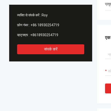
प्रम
व्यक्ति से संपर्क करें :
Roy
फ़ोन नंबर :
+86 18930254719
व्हाट्सएप :
+8618930254719
एक स
संपर्क करें