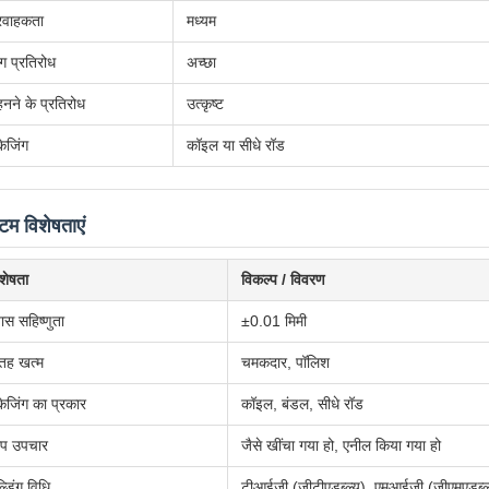
्रवाहकता
मध्यम
ग प्रतिरोध
अच्छा
नने के प्रतिरोध
उत्कृष्ट
केजिंग
कॉइल या सीधे रॉड
टम विशेषताएं
शेषता
विकल्प / विवरण
यास सहिष्णुता
±0.01 मिमी
तह खत्म
चमकदार, पॉलिश
केजिंग का प्रकार
कॉइल, बंडल, सीधे रॉड
ाप उपचार
जैसे खींचा गया हो, एनील किया गया हो
ल्डिंग विधि
टीआईजी (जीटीएडब्ल्यू), एमआईजी (जीएमएडब्ल्यू)