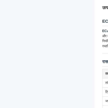
उत्
EC
EC
और त
नियं
स्था
रास
तत
ता
ट
ज