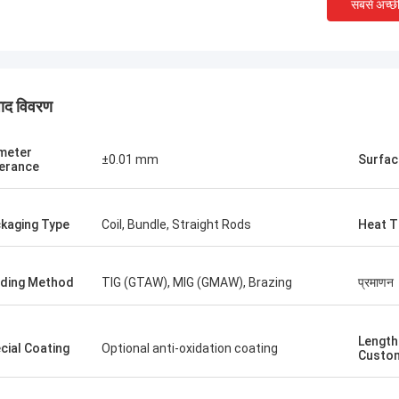
सबसे अच्छ
पाद विवरण
meter
±0.01 mm
Surfac
erance
kaging Type
Coil, Bundle, Straight Rods
Heat T
ding Method
TIG (GTAW), MIG (GMAW), Brazing
प्रमाणन
मैथ्यू ***
अल्फ्रेड 
 से कम विस्तार मिश्र धातु खरीदी, वह बहुत
हमें माल प्राप्त हुआ, सब कुछ ठीक
 महिला है, हुओना के उत्पादों की गुणवत्ता काफी
Length
अच्छी उत्पाद गुणवत्ता, अच्छी कीमत
cial Coating
Optional anti-oxidation coating
Custom
।