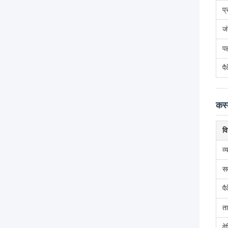
प
जं
पह
पै
कस्
वि
व्
स
पै
त
वे