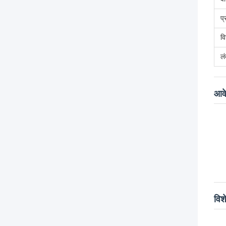
प
वि
ल
आव
विश