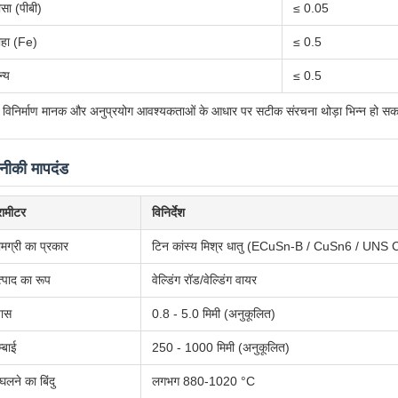
सा (पीबी)
≤ 0.05
ोहा (Fe)
≤ 0.5
्य
≤ 0.5
 विनिर्माण मानक और अनुप्रयोग आवश्यकताओं के आधार पर सटीक संरचना थोड़ा भिन्न हो सक
ीकी मापदंड
रामीटर
विनिर्देश
मग्री का प्रकार
टिन कांस्य मिश्र धातु (ECuSn-B / CuSn6 / U
्पाद का रूप
वेल्डिंग रॉड/वेल्डिंग वायर
यास
0.8 - 5.0 मिमी (अनुकूलित)
्बाई
250 - 1000 मिमी (अनुकूलित)
घलने का बिंदु
लगभग 880-1020 °C