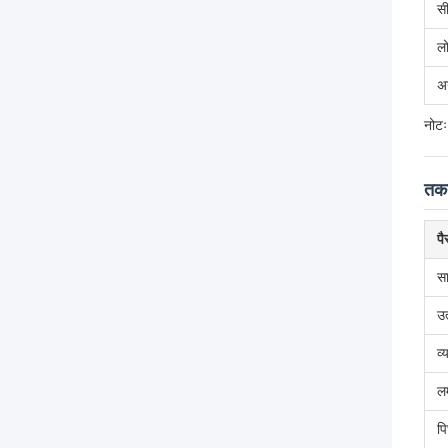
सी
ल
अन
नोटः
तकन
पै
सा
उत
व्
लम
पि